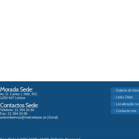
Morada Sede:
- Galeria de foto
Av. D. Carlos I, N89, R/C
- Links Úteis
1200-647 Lisboa
Contactos Sede:
- Localização n
Telefone: 21 394 20 80
- Contacte-nos
Fax: 21 394 20 88
anbombeirosp@mail.telepac.pt
(Geral)