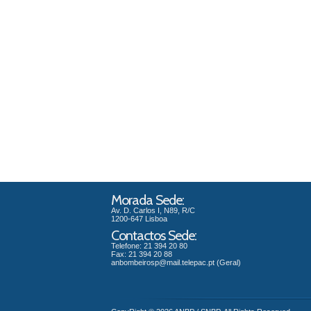
Morada Sede:
Av. D. Carlos I, N89, R/C
1200-647 Lisboa
Contactos Sede:
Telefone: 21 394 20 80
Fax: 21 394 20 88
anbombeirosp@mail.telepac.pt
(Geral)