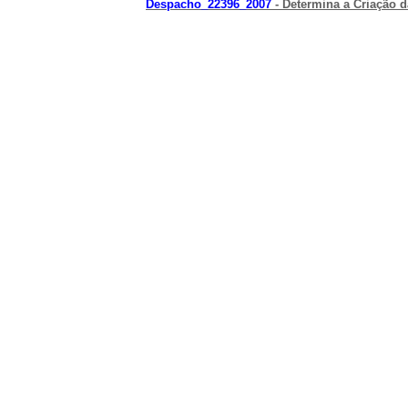
Despacho_22396_2007
- Determina a Criação 