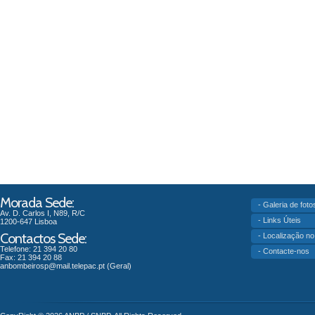
Morada Sede:
- Galeria de foto
Av. D. Carlos I, N89, R/C
- Links Úteis
1200-647 Lisboa
Contactos Sede:
- Localização n
Telefone: 21 394 20 80
- Contacte-nos
Fax: 21 394 20 88
anbombeirosp@mail.telepac.pt
(Geral)