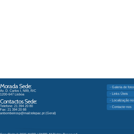
Morada Sede:
- Galeria de foto
Av. D. Carlos I, N89, R/C
- Links Úteis
1200-647 Lisboa
Contactos Sede:
- Localização n
Telefone: 21 394 20 80
- Contacte-nos
Fax: 21 394 20 88
anbombeirosp@mail.telepac.pt
(Geral)