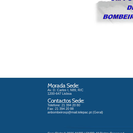
Morada Sede:
Av. D. Carlos I, N89, R/C
1200-647 Lisboa
Contactos Sede:
Telefone: 21 394 20 80
Fax: 21 394 20 88
anbombeirosp@mail.telepac.pt
(Geral)