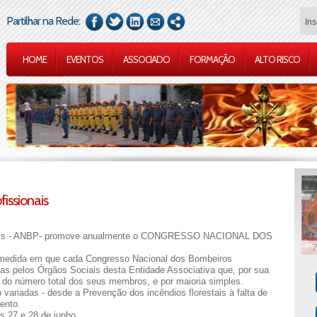
Partilhar na Rede:
HOME
EVENTOS
ASSOCIADO
FORMAÇÃO
ALTO RISCO
issionais
ionais - ANBP- promove anualmente o CONGRESSO NACIONAL DOS
 medida em que cada Congresso Nacional dos Bombeiros
das pelos Órgãos Sociais desta Entidade Associativa que, por sua
 do número total dos seus membros, e por maioria simples.
ariadas - desde a Prevenção dos incêndios florestais à falta de
ento.
s 27 e 28 de junho .