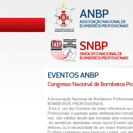
ANBP
ASSOCIAÇÃO NACIONAL DE
BOMBEIROS PROFISSIONAIS
SNBP
SINDICATO NACIONAL DE
BOMBEIROS PROFISSIONAIS
EVENTOS ANBP
Congresso Nacional de Bombeiros Prof
A Associação Nacional de Bombeiros Profiss
BOMBEIROS PROFISSIONAIS.
Este é um dos Eventos de maior relevância na
Profissionais é pautado pelas deliberações toma
vez, são válidas desde que tomadas pela maioria
As temáticas abordadas neste nosso Evento são v
efetivos ou à necessidade de um maior financiam
O último congresso teve lugar em Lisboa, nos dia