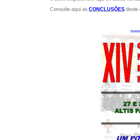
Consulte aqui as
CONCLUSÕES
deste 