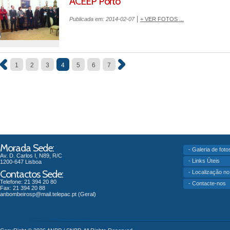
ACEEP Porto
|
Publicada em: 2014-02-07
+ VER FOTOS ...
1
2
3
4
5
6
7
Morada Sede:
- Galeria de foto
Av. D. Carlos I, N89, R/C
- Links Úteis
1200-647 Lisboa
Contactos Sede:
- Localização n
Telefone: 21 394 20 80
- Contacte-nos
Fax: 21 394 20 88
anbombeirosp@mail.telepac.pt
(Geral)